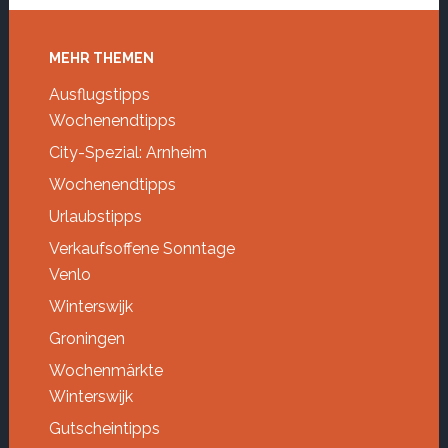
Footer
MEHR THEMEN
Ausflugstipps
Wochenendtipps
City-Spezial: Arnheim
Wochenendtipps
Urlaubstipps
Verkaufsoffene Sonntage
Venlo
Winterswijk
Groningen
Wochenmärkte
Winterswijk
Gutscheintipps