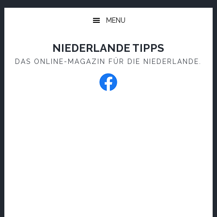
Skip
Skip
to
to
MENU
main
footer
content
NIEDERLANDE TIPPS
DAS ONLINE-MAGAZIN FÜR DIE NIEDERLANDE.