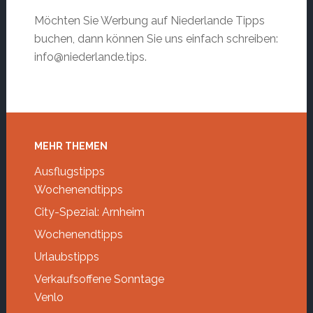
Möchten Sie Werbung auf Niederlande Tipps
buchen, dann können Sie uns einfach schreiben:
info@niederlande.tips.
Footer
MEHR THEMEN
Ausflugstipps
Wochenendtipps
City-Spezial: Arnheim
Wochenendtipps
Urlaubstipps
Verkaufsoffene Sonntage
Venlo