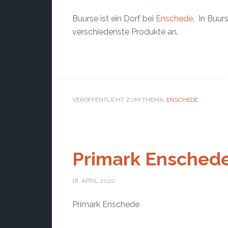
Buurse ist ein Dorf bei
Enschede
. In Buur
verschiedenste Produkte an.
VERÖFFENTLICHT ZUM THEMA:
ENSCHEDE
Primark Ensched
18. APRIL 2020
Primark Enschede