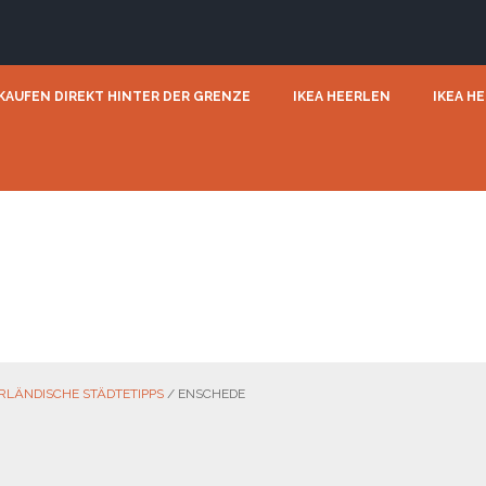
KAUFEN DIREKT HINTER DER GRENZE
IKEA HEERLEN
IKEA H
RLÄNDISCHE STÄDTETIPPS
/
ENSCHEDE