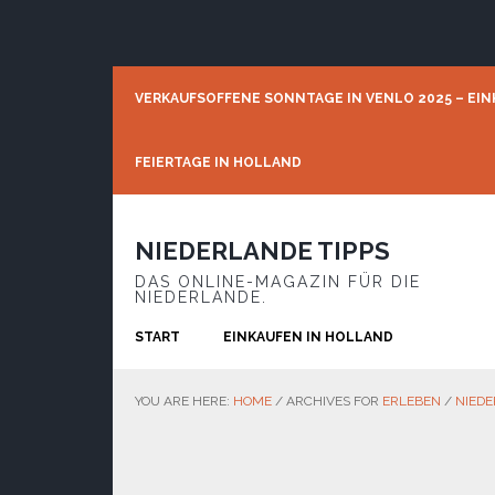
Skip
Skip
Skip
to
to
to
primary
main
footer
navigation
content
VERKAUFSOFFENE SONNTAGE IN VENLO 2025 – EIN
FEIERTAGE IN HOLLAND
NIEDERLANDE TIPPS
DAS ONLINE-MAGAZIN FÜR DIE
NIEDERLANDE.
START
EINKAUFEN IN HOLLAND
YOU ARE HERE:
HOME
/
ARCHIVES FOR
ERLEBEN
/
NIEDE