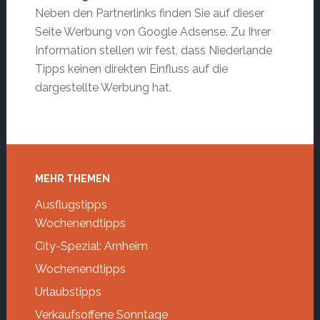
Neben den Partnerlinks finden Sie auf dieser
Seite Werbung von Google Adsense. Zu Ihrer
Information stellen wir fest, dass Niederlande
Tipps keinen direkten Einfluss auf die
dargestellte Werbung hat.
Footer
MEHR THEMEN
Ausflugstipps
Wochenendtipps
City-Spezial: Arnheim
Wochenendtipps
Urlaubstipps
Verkaufsoffene Sonntage