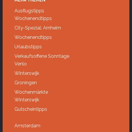
Footer
MEHR THEMEN
Ausflugstipps
Wochenendtipps
City-Spezial: Arnheim
Wochenendtipps
Urlaubstipps
Verkaufsoffene Sonntage
Venlo
Winterswijk
Groningen
Wochenmärkte
Winterswijk
Gutscheintipps
Amsterdam