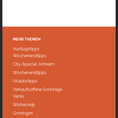
Footer
MEHR THEMEN
Ausflugstipps
Wochenendtipps
City-Spezial: Arnheim
Wochenendtipps
Urlaubstipps
Verkaufsoffene Sonntage
Venlo
Winterswijk
Groningen