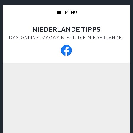
Skip
Skip
to
to
MENU
main
footer
content
NIEDERLANDE TIPPS
DAS ONLINE-MAGAZIN FÜR DIE NIEDERLANDE.