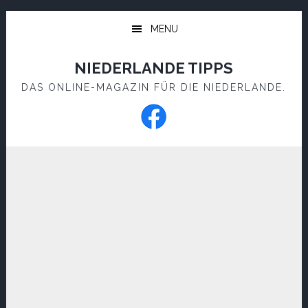
Skip
Skip
to
to
MENU
main
footer
content
NIEDERLANDE TIPPS
DAS ONLINE-MAGAZIN FÜR DIE NIEDERLANDE.