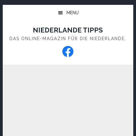
Skip
Skip
to
to
MENU
main
footer
content
NIEDERLANDE TIPPS
DAS ONLINE-MAGAZIN FÜR DIE NIEDERLANDE.