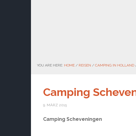
YOU ARE HERE:
HOME
/
REISEN
/
CAMPING IN HOLLAND
Camping Scheve
9. MÄRZ 2015
Camping Scheveningen