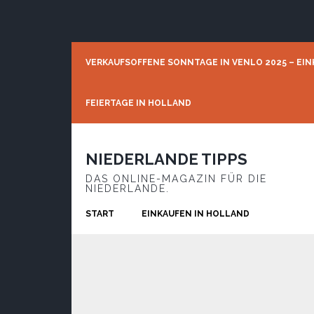
Skip
Skip
Skip
to
to
to
primary
main
footer
navigation
content
VERKAUFSOFFENE SONNTAGE IN VENLO 2025 – EIN
FEIERTAGE IN HOLLAND
NIEDERLANDE TIPPS
DAS ONLINE-MAGAZIN FÜR DIE
NIEDERLANDE.
START
EINKAUFEN IN HOLLAND