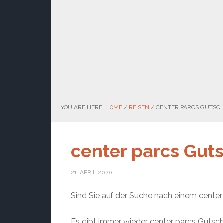
YOU ARE HERE:
HOME
/
REISEN
/
CENTER PARCS GUTSC
center parcs Gut
21. APRIL 2020
Sind Sie auf der Suche nach einem center 
Es gibt immer wieder center parcs Gutsch