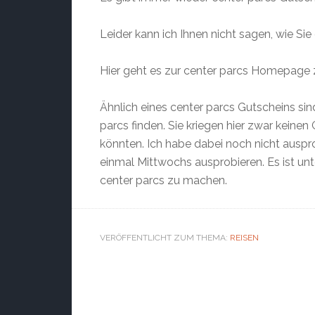
Leider kann ich Ihnen nicht sagen, wie Si
Hier geht es zur center parcs Homepage 
Ähnlich eines center parcs Gutscheins sin
parcs finden. Sie kriegen hier zwar keine
könnten. Ich habe dabei noch nicht auspro
einmal Mittwochs ausprobieren. Es ist un
center parcs zu machen.
VERÖFFENTLICHT ZUM THEMA:
REISEN