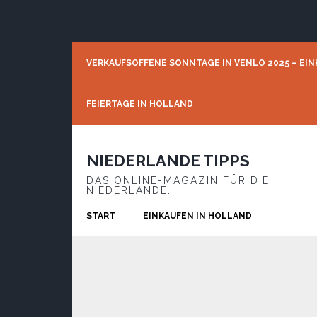
Skip
Skip
Skip
to
to
to
primary
main
footer
navigation
content
VERKAUFSOFFENE SONNTAGE IN VENLO 2025 – EIN
FEIERTAGE IN HOLLAND
NIEDERLANDE TIPPS
DAS ONLINE-MAGAZIN FÜR DIE
NIEDERLANDE.
START
EINKAUFEN IN HOLLAND