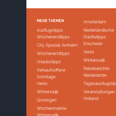
Footer
MEHR THEMEN
Amsterdam
Ausflugstipps
Niederländische
Wochenendtipps
Städtetipps
Enschede
City-Spezial: Arnheim
Venlo
Wochenendtipps
Winterswijk
Urlaubstipps
Reiseberichte
Verkaufsoffene
Niederlande
Sonntage
Venlo
Tagesausflugsti
Winterswijk
Veranstaltungen 
Holland
Groningen
Wochenmärkte
Winterswijk