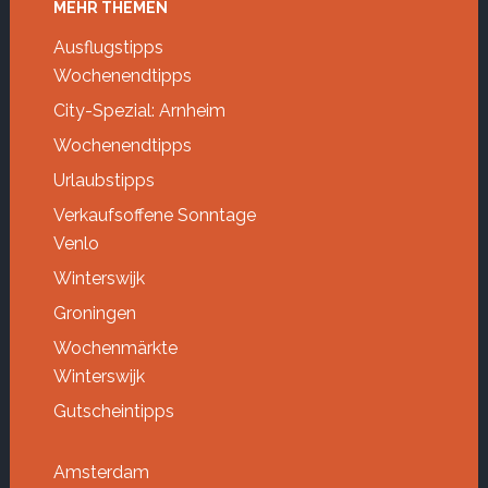
Footer
MEHR THEMEN
Ausflugstipps
Wochenendtipps
City-Spezial: Arnheim
Wochenendtipps
Urlaubstipps
Verkaufsoffene Sonntage
Venlo
Winterswijk
Groningen
Wochenmärkte
Winterswijk
Gutscheintipps
Amsterdam