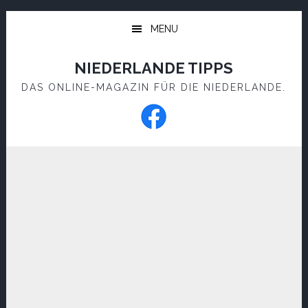
Skip
Skip
to
to
MENU
main
footer
content
NIEDERLANDE TIPPS
DAS ONLINE-MAGAZIN FÜR DIE NIEDERLANDE.