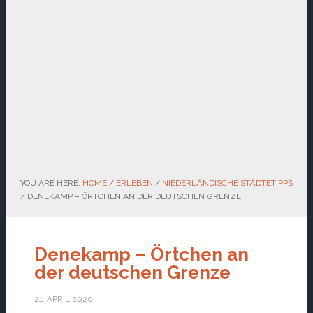
YOU ARE HERE:
HOME
/
ERLEBEN
/
NIEDERLÄNDISCHE STÄDTETIPPS
/
DENEKAMP – ÖRTCHEN AN DER DEUTSCHEN GRENZE
Denekamp – Örtchen an
der deutschen Grenze
21. APRIL 2020