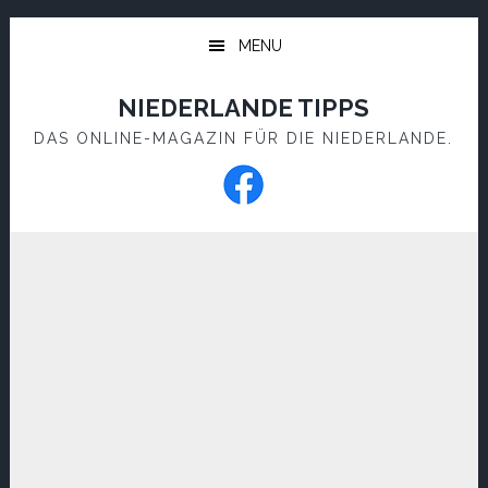
Skip
Skip
to
to
MENU
main
footer
content
NIEDERLANDE TIPPS
DAS ONLINE-MAGAZIN FÜR DIE NIEDERLANDE.