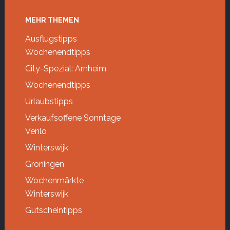
Footer
MEHR THEMEN
Ausflugstipps
Wochenendtipps
City-Spezial: Arnheim
Wochenendtipps
Urlaubstipps
Verkaufsoffene Sonntage
Venlo
Winterswijk
Groningen
Wochenmärkte
Winterswijk
Gutscheintipps