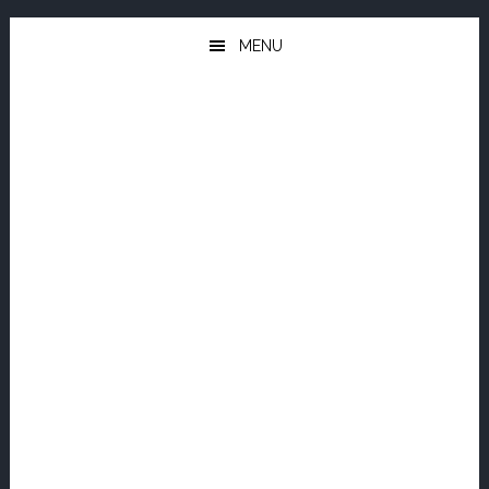
Skip
Skip
to
to
MENU
main
footer
content