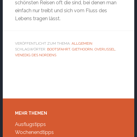
schönsten Reisen oft die sind, bei denen man
einfach nur treibt und sich vom Fluss des
Lebens tragen lässt.
VERÖFFENTLICHT ZUM THEMA:
ALLGEMEIN
SCHLAGWÖRTER:
BOOTSFAHRT
,
GIETHOORN
,
OVERIJSSEL
,
VENEDIG DES NORDENS
Footer
MEHR THEMEN
Ausflugstipps
Wochenendtipps