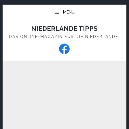
Skip
Skip
to
to
MENU
main
footer
content
NIEDERLANDE TIPPS
DAS ONLINE-MAGAZIN FÜR DIE NIEDERLANDE.