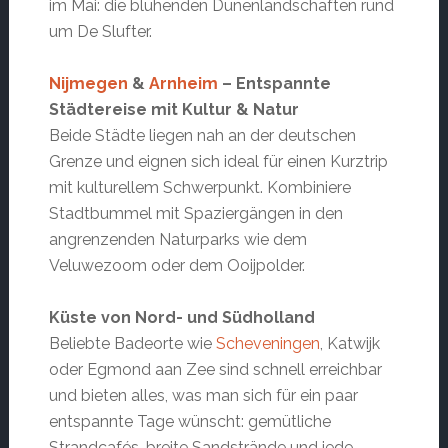
im Mai: die blühenden Dünenlandschaften rund
um De Slufter.
Nijmegen
&
Arnheim
– Entspannte
Städtereise mit Kultur & Natur
Beide Städte liegen nah an der deutschen
Grenze und eignen sich ideal für einen Kurztrip
mit kulturellem Schwerpunkt. Kombiniere
Stadtbummel mit Spaziergängen in den
angrenzenden Naturparks wie dem
Veluwezoom oder dem Ooijpolder.
Küste von Nord- und Südholland
Beliebte Badeorte wie
Scheveningen
, Katwijk
oder Egmond aan Zee sind schnell erreichbar
und bieten alles, was man sich für ein paar
entspannte Tage wünscht: gemütliche
Strandcafés, breite Sandstrände und jede