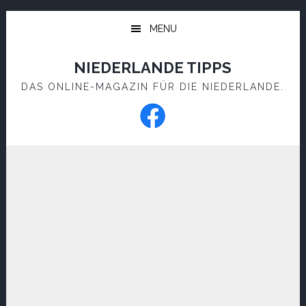
Skip
Skip
to
to
MENU
main
footer
content
NIEDERLANDE TIPPS
DAS ONLINE-MAGAZIN FÜR DIE NIEDERLANDE.