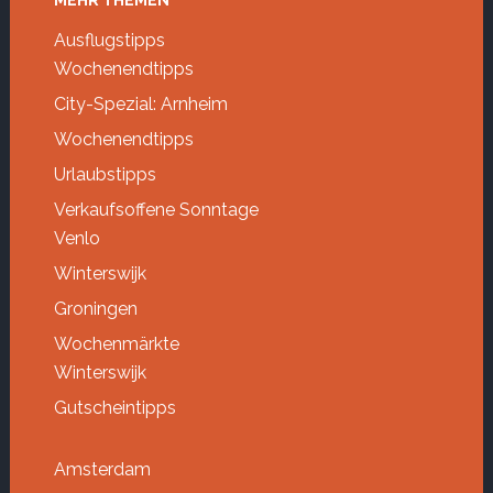
Footer
MEHR THEMEN
Ausflugstipps
Wochenendtipps
City-Spezial: Arnheim
Wochenendtipps
Urlaubstipps
Verkaufsoffene Sonntage
Venlo
Winterswijk
Groningen
Wochenmärkte
Winterswijk
Gutscheintipps
Amsterdam