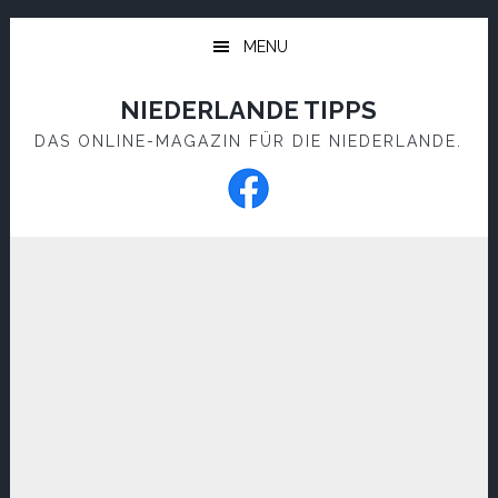
Skip
Skip
to
to
MENU
main
footer
content
NIEDERLANDE TIPPS
DAS ONLINE-MAGAZIN FÜR DIE NIEDERLANDE.