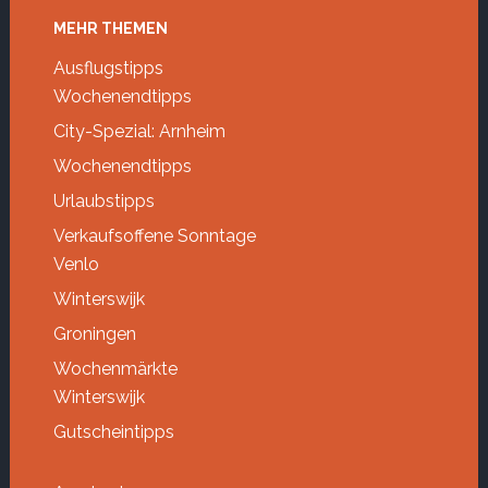
Footer
MEHR THEMEN
Ausflugstipps
Wochenendtipps
City-Spezial: Arnheim
Wochenendtipps
Urlaubstipps
Verkaufsoffene Sonntage
Venlo
Winterswijk
Groningen
Wochenmärkte
Winterswijk
Gutscheintipps