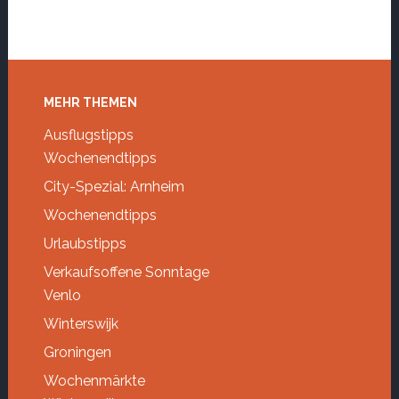
Footer
MEHR THEMEN
Ausflugstipps
Wochenendtipps
City-Spezial: Arnheim
Wochenendtipps
Urlaubstipps
Verkaufsoffene Sonntage
Venlo
Winterswijk
Groningen
Wochenmärkte