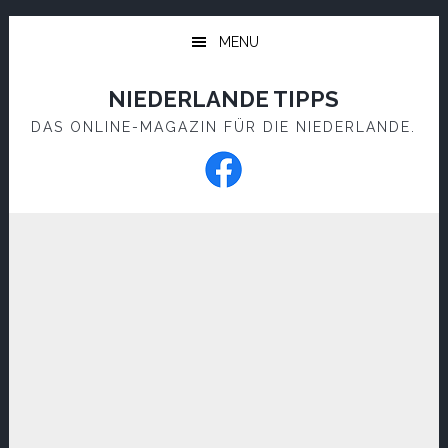
Skip
Skip
to
to
MENU
main
footer
content
NIEDERLANDE TIPPS
DAS ONLINE-MAGAZIN FÜR DIE NIEDERLANDE.