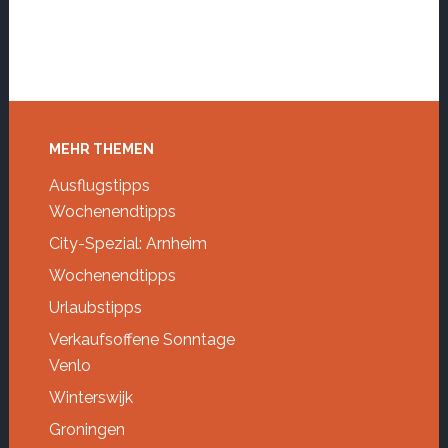
Footer
MEHR THEMEN
Ausflugstipps
Wochenendtipps
City-Spezial: Arnheim
Wochenendtipps
Urlaubstipps
Verkaufsoffene Sonntage
Venlo
Winterswijk
Groningen