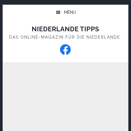
Skip
Skip
to
to
MENU
main
footer
content
NIEDERLANDE TIPPS
DAS ONLINE-MAGAZIN FÜR DIE NIEDERLANDE.