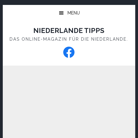
Skip
Skip
to
to
MENU
main
footer
content
NIEDERLANDE TIPPS
DAS ONLINE-MAGAZIN FÜR DIE NIEDERLANDE.