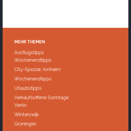
Footer
MEHR THEMEN
Ausflugstipps
Wochenendtipps
City-Spezial: Arnheim
Wochenendtipps
Urlaubstipps
Verkaufsoffene Sonntage
Venlo
Winterswijk
Groningen