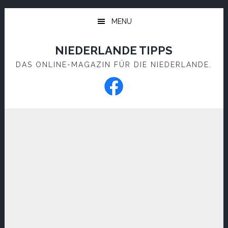
Skip
Skip
to
to
MENU
main
footer
content
NIEDERLANDE TIPPS
DAS ONLINE-MAGAZIN FÜR DIE NIEDERLANDE.