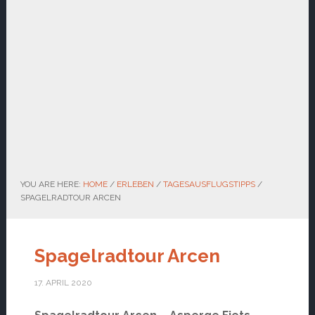
YOU ARE HERE:
HOME
/
ERLEBEN
/
TAGESAUSFLUGSTIPPS
/
SPAGELRADTOUR ARCEN
Spagelradtour Arcen
17. APRIL 2020