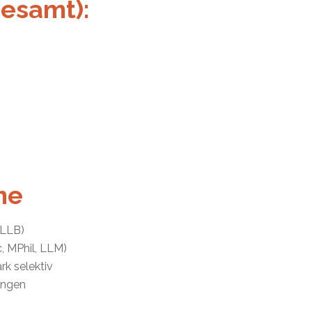
gesamt):
me
 LLB)
, MPhil, LLM)
rk selektiv
ungen