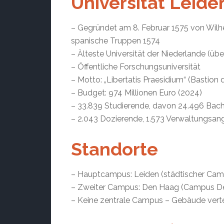
Universität Leiden
– Gegründet am 8. Februar 1575 von Wilhe
spanische Truppen 1574
– Älteste Universität der Niederlande (übe
– Öffentliche Forschungsuniversität
– Motto: „Libertatis Praesidium“ (Bastion d
– Budget: 974 Millionen Euro (2024)
– 33.839 Studierende, davon 24.496 Bach
– 2.043 Dozierende, 1.573 Verwaltungsang
Standorte
– Hauptcampus: Leiden (städtischer Camp
– Zweiter Campus: Den Haag (Campus Den
– Keine zentrale Campus – Gebäude vertei