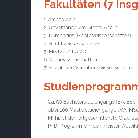
Fakultäten (7 ins
1. Archäologie
2. Governance und Global Affairs
3. Humanities (Geisteswissenschaften)
4. Rechtswissenschaften
5. Medizin / LUMC
6. Naturwissenschaften
7. Sozial- und Verhaltenswissenschaften
Studienprogram
– Ca. 50 Bachelorstudiengänge (BA, BSc,
– Über 100 Masterstudiengänge (MA, MSc
– MPhil ist der fortgeschrittenste Grad, sta
– PhD-Programme in den meisten Abteil