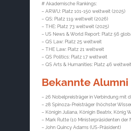
# Akademische Rankings:
– ARWU: Platz 101-150 weltweit (2025)
– QS: Platz 119 weltweit (2026)
– THE: Platz 73 weltweit (2025)
– US News & World Report: Platz 56 glob
– QS Law: Platz 25 weltweit
– THE Law: Platz 21 weltweit
– QS Politics: Platz 17 weltweit
– QS Arts & Humanities: Platz 46 weltwei
Bekannte Alumni
– 26 Nobelpreisträger in Verbindung mit d
– 28 Spinoza-Preisträger (höchster Wisse
– Königin Juliana, Königin Beatrix, König
– Mark Rutte (10 Ministerpräsidenten der
– John Quincy Adams (US-Präsident)