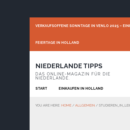
Skip
Skip
Skip
to
to
to
primary
main
footer
navigation
content
VERKAUFSOFFENE SONNTAGE IN VENLO 2025 – EIN
FEIERTAGE IN HOLLAND
NIEDERLANDE TIPPS
DAS ONLINE-MAGAZIN FÜR DIE
NIEDERLANDE.
START
EINKAUFEN IN HOLLAND
YOU ARE HERE:
HOME
/
ALLGEMEIN
/
STUDIEREN_IN_LE