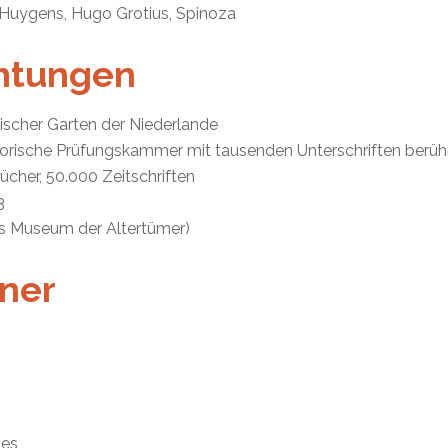
 Huygens, Hugo Grotius, Spinoza
chtungen
nischer Garten der Niederlande
torische Prüfungskammer mit tausenden Unterschriften berü
Bücher, 50.000 Zeitschriften
3
s Museum der Altertümer)
ner
ies