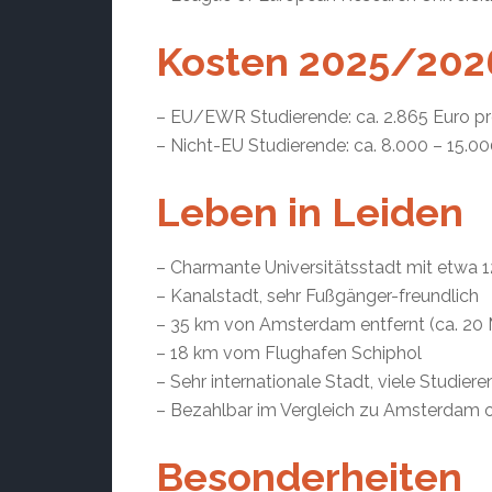
Kosten 2025/202
– EU/EWR Studierende: ca. 2.865 Euro pr
– Nicht-EU Studierende: ca. 8.000 – 15.0
Leben in Leiden
– Charmante Universitätsstadt mit etwa 1
– Kanalstadt, sehr Fußgänger-freundlich
– 35 km von Amsterdam entfernt (ca. 20
– 18 km vom Flughafen Schiphol
– Sehr internationale Stadt, viele Studie
– Bezahlbar im Vergleich zu Amsterdam
Besonderheiten