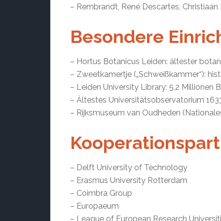
– Rembrandt, René Descartes, Christiaan
Besondere Einri
– Hortus Botanicus Leiden: ältester bota
– Zweetkamertje („Schweißkammer“): his
– Leiden University Library: 5,2 Millionen 
– Ältestes Universitätsobservatorium 163
– Rijksmuseum van Oudheden (Nationale
Kooperationspart
– Delft University of Technology
– Erasmus University Rotterdam
– Coimbra Group
– Europaeum
– League of European Research Universit