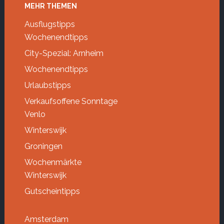
Footer
MEHR THEMEN
Ausflugstipps
Wochenendtipps
City-Spezial: Arnheim
Wochenendtipps
Urlaubstipps
Verkaufsoffene Sonntage
Venlo
Winterswijk
Groningen
Wochenmärkte
Winterswijk
Gutscheintipps
Amsterdam