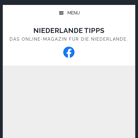
Skip
Skip
to
to
MENU
main
footer
content
NIEDERLANDE TIPPS
DAS ONLINE-MAGAZIN FÜR DIE NIEDERLANDE.