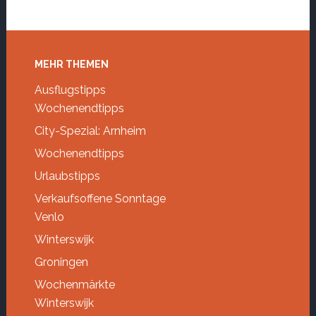
Footer
MEHR THEMEN
Ausflugstipps
Wochenendtipps
City-Spezial: Arnheim
Wochenendtipps
Urlaubstipps
Verkaufsoffene Sonntage
Venlo
Winterswijk
Groningen
Wochenmärkte
Winterswijk