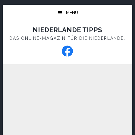
Skip
Skip
to
to
MENU
main
footer
content
NIEDERLANDE TIPPS
DAS ONLINE-MAGAZIN FÜR DIE NIEDERLANDE.