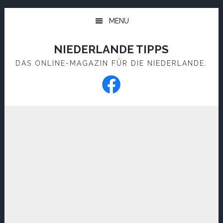
Skip
Skip
to
to
MENU
main
footer
content
NIEDERLANDE TIPPS
DAS ONLINE-MAGAZIN FÜR DIE NIEDERLANDE.