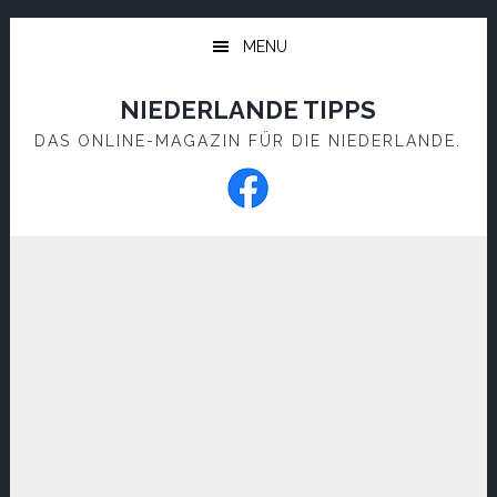
Skip
Skip
to
to
MENU
main
footer
content
NIEDERLANDE TIPPS
DAS ONLINE-MAGAZIN FÜR DIE NIEDERLANDE.