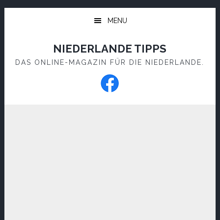
Skip
Skip
to
to
MENU
main
footer
content
NIEDERLANDE TIPPS
DAS ONLINE-MAGAZIN FÜR DIE NIEDERLANDE.