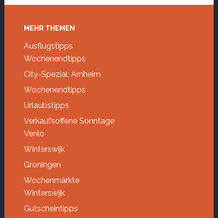
Footer
MEHR THEMEN
Ausflugstipps
Wochenendtipps
City-Spezial: Arnheim
Wochenendtipps
Urlaubstipps
Verkaufsoffene Sonntage
Venlo
Winterswijk
Groningen
Wochenmärkte
Winterswijk
Gutscheintipps