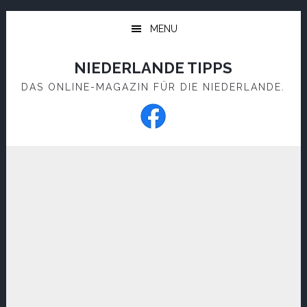
Skip
Skip
to
to
MENU
main
footer
content
NIEDERLANDE TIPPS
DAS ONLINE-MAGAZIN FÜR DIE NIEDERLANDE.