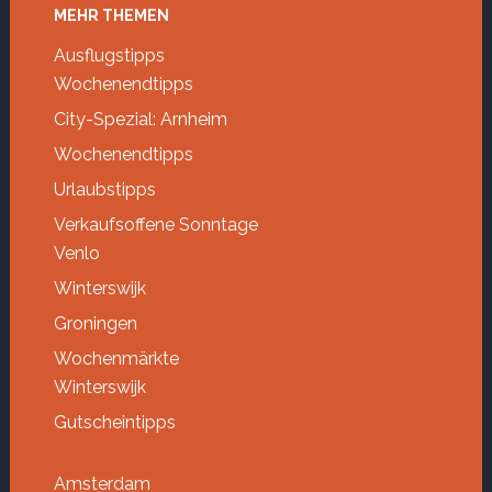
Footer
MEHR THEMEN
Ausflugstipps
Wochenendtipps
City-Spezial: Arnheim
Wochenendtipps
Urlaubstipps
Verkaufsoffene Sonntage
Venlo
Winterswijk
Groningen
Wochenmärkte
Winterswijk
Gutscheintipps
Amsterdam