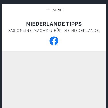
Skip
Skip
to
to
MENU
main
footer
content
NIEDERLANDE TIPPS
DAS ONLINE-MAGAZIN FÜR DIE NIEDERLANDE.