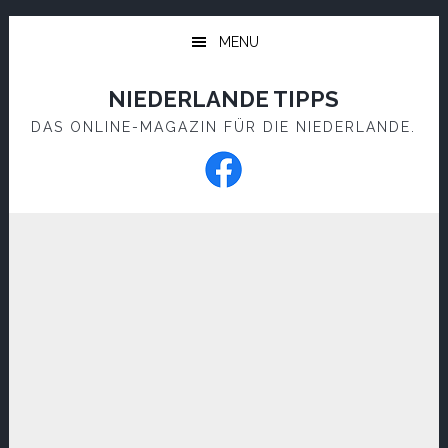
Skip
Skip
to
to
MENU
main
footer
content
NIEDERLANDE TIPPS
DAS ONLINE-MAGAZIN FÜR DIE NIEDERLANDE.