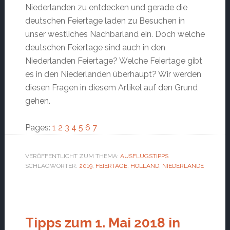
Niederlanden zu entdecken und gerade die
deutschen Feiertage laden zu Besuchen in
unser westliches Nachbarland ein. Doch welche
deutschen Feiertage sind auch in den
Niederlanden Feiertage? Welche Feiertage gibt
es in den Niederlanden überhaupt? Wir werden
diesen Fragen in diesem Artikel auf den Grund
gehen.
Page
Page
Page
Page
Page
Page
Page
Pages:
1
2
3
4
5
6
7
VERÖFFENTLICHT ZUM THEMA:
AUSFLUGSTIPPS
SCHLAGWÖRTER:
2019
,
FEIERTAGE
,
HOLLAND
,
NIEDERLANDE
Tipps zum 1. Mai 2018 in