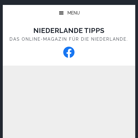
Skip
Skip
to
to
MENU
main
footer
content
NIEDERLANDE TIPPS
DAS ONLINE-MAGAZIN FÜR DIE NIEDERLANDE.