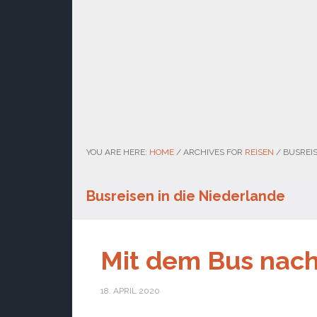
YOU ARE HERE:
HOME
/
ARCHIVES FOR
REISEN
/
BUSREIS
Busreisen in die Niederlande
Mit dem Bus nac
18. APRIL 2020