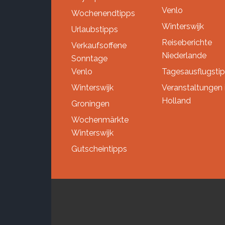
Venlo
Wochenendtipps
Winterswijk
Urlaubstipps
Reiseberichte
Verkaufsoffene
Niederlande
Sonntage
Venlo
Tagesausflugsti
Winterswijk
Veranstaltungen 
Holland
Groningen
Wochenmärkte
Winterswijk
Gutscheintipps