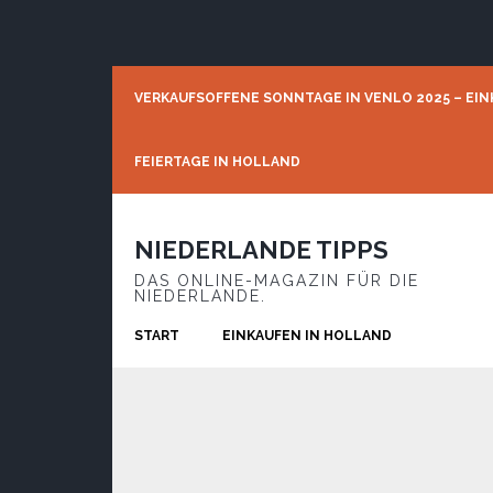
Skip
Skip
Skip
to
to
to
primary
main
footer
navigation
content
VERKAUFSOFFENE SONNTAGE IN VENLO 2025 – EIN
FEIERTAGE IN HOLLAND
NIEDERLANDE TIPPS
DAS ONLINE-MAGAZIN FÜR DIE
NIEDERLANDE.
START
EINKAUFEN IN HOLLAND