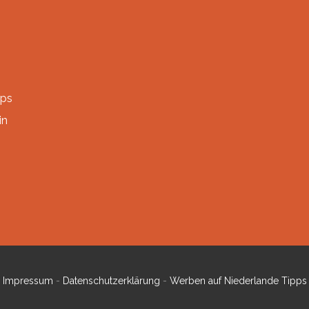
pps
in
Impressum
-
Datenschutzerklärung
-
Werben auf Niederlande Tipps