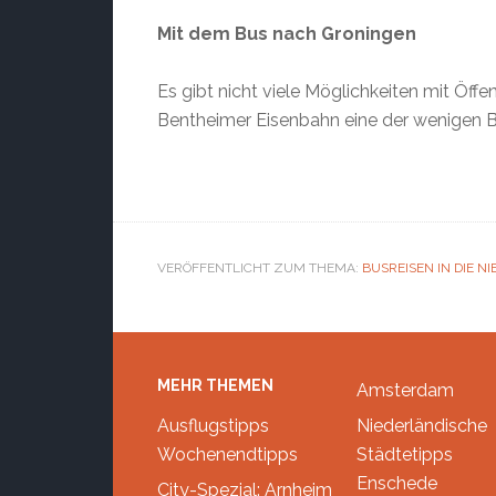
Mit dem Bus nach Groningen
Es gibt nicht viele Möglichkeiten mit Öff
Bentheimer Eisenbahn eine der wenigen Ba
VERÖFFENTLICHT ZUM THEMA:
BUSREISEN IN DIE N
Footer
MEHR THEMEN
Amsterdam
Ausflugstipps
Niederländische
Wochenendtipps
Städtetipps
Enschede
City-Spezial: Arnheim