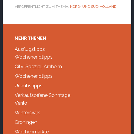
VERÖFFENTLICHT ZUM THEMA:
NORD- UND SÜD-HOLLAND
Footer
MEHR THEMEN
Ausflugstipps
Wochenendtipps
City-Spezial: Arnheim
Wochenendtipps
Urlaubstipps
Verkaufsoffene Sonntage
Venlo
Winterswijk
Groningen
Wochenmärkte