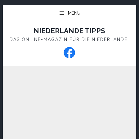
Skip
Skip
to
to
MENU
main
footer
content
NIEDERLANDE TIPPS
DAS ONLINE-MAGAZIN FÜR DIE NIEDERLANDE.