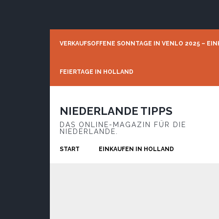
Skip
Skip
Skip
to
to
to
primary
main
footer
navigation
content
VERKAUFSOFFENE SONNTAGE IN VENLO 2025 – EIN
FEIERTAGE IN HOLLAND
NIEDERLANDE TIPPS
DAS ONLINE-MAGAZIN FÜR DIE
NIEDERLANDE.
START
EINKAUFEN IN HOLLAND