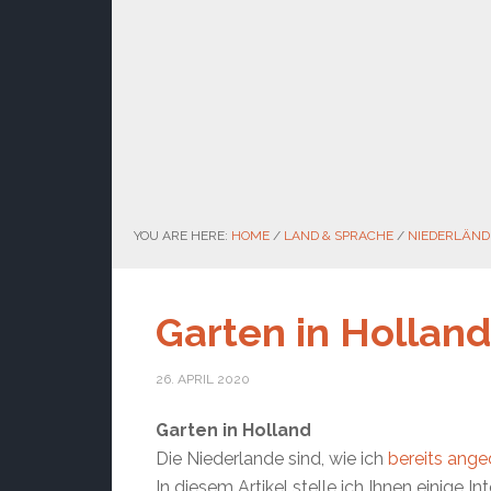
YOU ARE HERE:
HOME
/
LAND & SPRACHE
/
NIEDERLÄND
Garten in Holland
26. APRIL 2020
Garten in Holland
Die Niederlande sind, wie ich
bereits ange
In diesem Artikel stelle ich Ihnen einige In