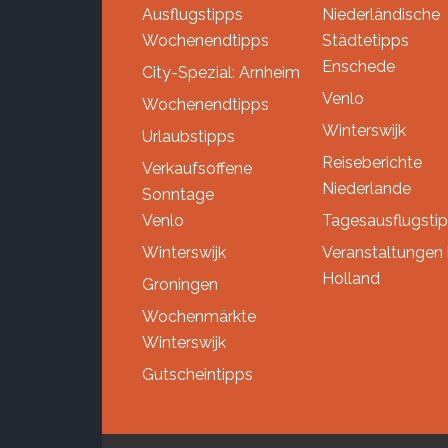
Ausflugstipps
Niederländische
Wochenendtipps
Städtetipps
Enschede
City-Spezial: Arnheim
Venlo
Wochenendtipps
Winterswijk
Urlaubstipps
Reiseberichte
Verkaufsoffene
Niederlande
Sonntage
Venlo
Tagesausflugsti
Winterswijk
Veranstaltungen 
Holland
Groningen
Wochenmärkte
Winterswijk
Gutscheintipps