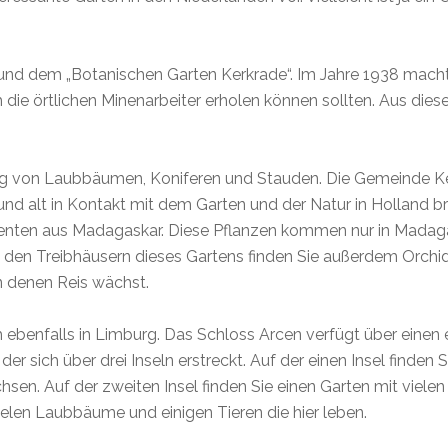
 und dem „Botanischen Garten Kerkrade“. Im Jahre 1938 mach
h die örtlichen Minenarbeiter erholen können sollten. Aus di
g von Laubbäumen, Koniferen und Stauden. Die Gemeinde Ker
und alt in Kontakt mit dem Garten und der Natur in Holland bri
ulenten aus Madagaskar. Diese Pflanzen kommen nur in Madag
n den Treibhäusern dieses Gartens finden Sie außerdem Orchi
n denen Reis wächst.
ch ebenfalls in Limburg. Das Schloss Arcen verfügt über eine
r sich über drei Inseln erstreckt. Auf der einen Insel finden
. Auf der zweiten Insel finden Sie einen Garten mit vielen
vielen Laubbäume und einigen Tieren die hier leben.