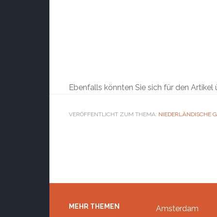
Ebenfalls könnten Sie sich für den Artikel
VERÖFFENTLICHT ZUM THEMA:
NIEDERLÄNDISCHE 
Footer
MEHR THEMEN
Amsterdam