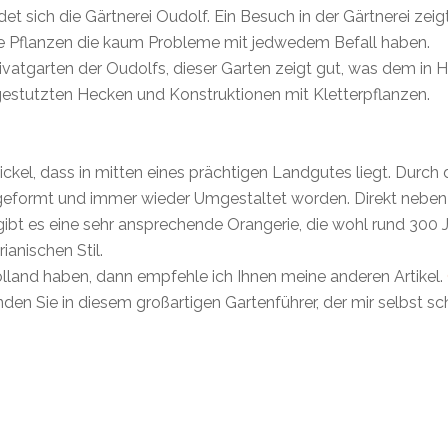
det sich die Gärtnerei Oudolf. Ein Besuch in der Gärtnerei zei
ke Pflanzen die kaum Probleme mit jedwedem Befall haben.
ivatgarten der Oudolfs, dieser Garten zeigt gut, was dem in H
 gestutzten Hecken und Konstruktionen mit Kletterpflanzen.
ickel, dass in mitten eines prächtigen Landgutes liegt. Durch
formt und immer wieder Umgestaltet worden. Direkt neben d
ibt es eine sehr ansprechende Orangerie, die wohl rund 300 Ja
ianischen Stil.
olland haben, dann empfehle ich Ihnen meine anderen Artikel.
den Sie in diesem großartigen Gartenführer, der mir selbst s