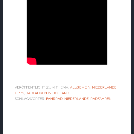
VERÖFFENTLICHT ZUM THEMA:
ALLGEMEIN
,
NIEDERLANDE
TIPPS
,
RADFAHREN IN HOLLAND
SCHLAGWÖRTER:
FAHRRAD
,
NIEDERLANDE
,
RADFAHREN