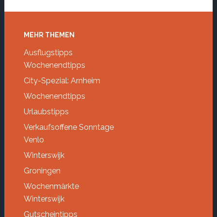
Footer
MEHR THEMEN
Ausflugstipps
Wochenendtipps
City-Spezial: Arnheim
Wochenendtipps
Urlaubstipps
Verkaufsoffene Sonntage
Venlo
Winterswijk
Groningen
Wochenmärkte
Winterswijk
Gutscheintipps