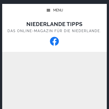
Skip
Skip
to
to
MENU
main
footer
content
NIEDERLANDE TIPPS
DAS ONLINE-MAGAZIN FÜR DIE NIEDERLANDE.