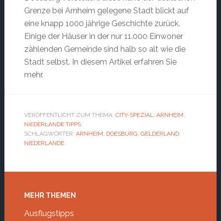
Grenze bei Arnheim gelegene Stadt blickt auf
eine knapp 1000 jährige Geschichte zurück.
Einige der Häuser in der nur 11.000 Einwoner
zählenden Gemeinde sind halb so alt wie die
Stadt selbst. In diesem Artikel erfahren Sie
mehr.
VERÖFFENTLICHT ZUM THEMA:
CITY-SPEZIAL: ARNHEIM
,
NIEDERLANDE TIPPS
SCHLAGWÖRTER:
ARNHEIM
,
DOESBURG
,
GELDERLAND
,
NIEDERLANDE
Footer
MEHR THEMEN
Ausflugstipps