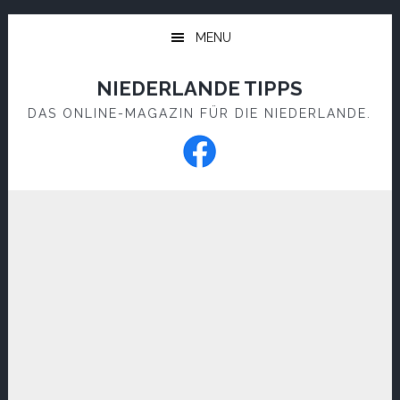
Skip
Skip
to
to
MENU
main
footer
content
NIEDERLANDE TIPPS
DAS ONLINE-MAGAZIN FÜR DIE NIEDERLANDE.