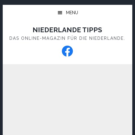
Skip
Skip
to
to
MENU
main
footer
content
NIEDERLANDE TIPPS
DAS ONLINE-MAGAZIN FÜR DIE NIEDERLANDE.