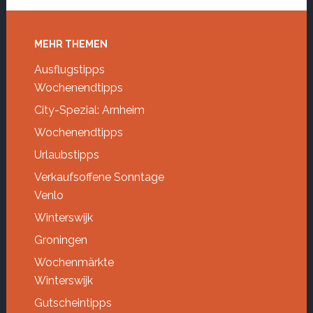
Footer
MEHR THEMEN
Ausflugstipps
Wochenendtipps
City-Spezial: Arnheim
Wochenendtipps
Urlaubstipps
Verkaufsoffene Sonntage
Venlo
Winterswijk
Groningen
Wochenmärkte
Winterswijk
Gutscheintipps