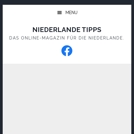
Skip
Skip
to
to
MENU
main
footer
content
NIEDERLANDE TIPPS
DAS ONLINE-MAGAZIN FÜR DIE NIEDERLANDE.