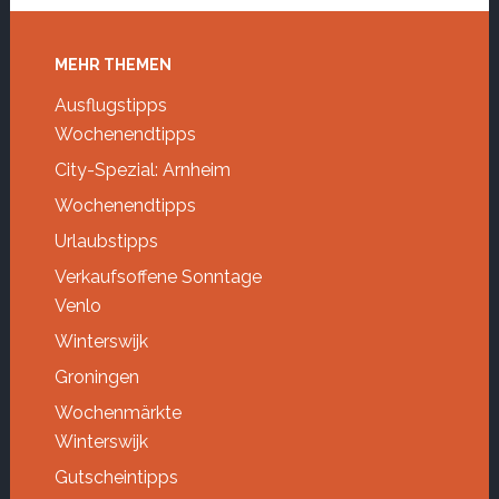
Footer
MEHR THEMEN
Ausflugstipps
Wochenendtipps
City-Spezial: Arnheim
Wochenendtipps
Urlaubstipps
Verkaufsoffene Sonntage
Venlo
Winterswijk
Groningen
Wochenmärkte
Winterswijk
Gutscheintipps