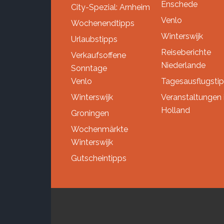
Enschede
City-Spezial: Arnheim
Venlo
Wochenendtipps
Winterswijk
Urlaubstipps
Reiseberichte
Verkaufsoffene
Niederlande
Sonntage
Venlo
Tagesausflugsti
Winterswijk
Veranstaltungen 
Holland
Groningen
Wochenmärkte
Winterswijk
Gutscheintipps