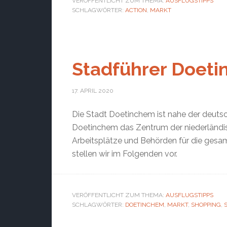
VERÖFFENTLICHT ZUM THEMA:
AUSFLUGSTIPPS
SCHLAGWÖRTER:
ACTION
,
MARKT
Stadführer Doet
17. APRIL 2020
Die Stadt Doetinchem ist nahe der deuts
Doetinchem das Zentrum der niederländisc
Arbeitsplätze und Behörden für die gesam
stellen wir im Folgenden vor.
VERÖFFENTLICHT ZUM THEMA:
AUSFLUGSTIPPS
SCHLAGWÖRTER:
DOETINCHEM
,
MARKT
,
SHOPPING
,