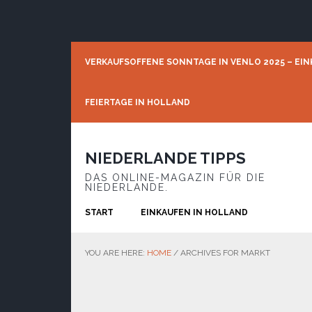
Skip
Skip
Skip
to
to
to
primary
main
footer
navigation
content
VERKAUFSOFFENE SONNTAGE IN VENLO 2025 – EIN
FEIERTAGE IN HOLLAND
NIEDERLANDE TIPPS
DAS ONLINE-MAGAZIN FÜR DIE
NIEDERLANDE.
START
EINKAUFEN IN HOLLAND
YOU ARE HERE:
HOME
/
ARCHIVES FOR MARKT