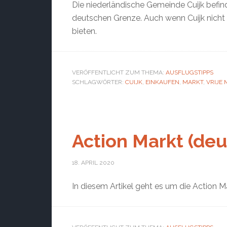
Die niederländische Gemeinde Cuijk befind
deutschen Grenze. Auch wenn Cuijk nicht d
bieten.
VERÖFFENTLICHT ZUM THEMA:
AUSFLUGSTIPPS
SCHLAGWÖRTER:
CUIJK
,
EINKAUFEN
,
MARKT
,
VRIJE 
Action Markt (deu
18. APRIL 2020
In diesem Artikel geht es um die Action M