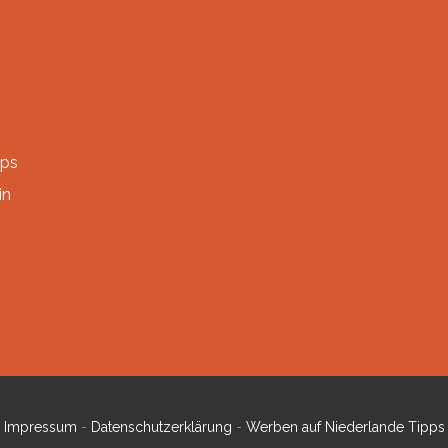
pps
in
Impressum
-
Datenschutzerklärung
-
Werben auf Niederlande Tipps