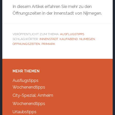
In diesem Artikel erfahren Sie mehr zu den
Öffnungszeiten in der Innenstadt von Nijmegen.
VERÖFFENTLICHT ZUM THEMA:
AUSFLUGSTIPPS
SCHLAGWÖRTER:
INNENSTADT
,
KAUFABEND
,
NIJMEGEN
,
ÖFFNUNGSZEITEN
,
PRIMARK
Footer
MEHR THEMEN
Ausflugstipps
Wochenendtipps
City-Spezial: Arnheim
Wochenendtipps
Urlaubstipps