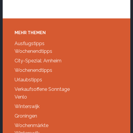
Footer
MEHR THEMEN
Ausflugstipps
Wochenendtipps
City-Spezial: Arnheim
Wochenendtipps
Urlaubstipps
Verkaufsoffene Sonntage
Venlo
Winterswijk
Groningen
Wochenmärkte