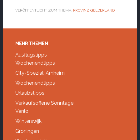
VERÖFFENTLICHT ZUM THEMA:
PROVINZ GELDERLAND
Footer
MEHR THEMEN
Ausflugstipps
Wochenendtipps
City-Spezial: Arnheim
Wochenendtipps
Urlaubstipps
Verkaufsoffene Sonntage
Venlo
Winterswijk
Groningen