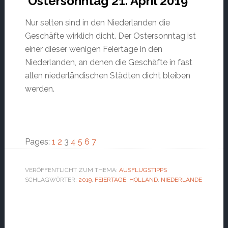
Ostersonntag 21. April 2019
Nur selten sind in den Niederlanden die
Geschäfte wirklich dicht. Der Ostersonntag ist
einer dieser wenigen Feiertage in den
Niederlanden, an denen die Geschäfte in fast
allen niederländischen Städten dicht bleiben
werden.
Page
Page
Page
Page
Page
Page
Page
Pages:
1
2
3
4
5
6
7
VERÖFFENTLICHT ZUM THEMA:
AUSFLUGSTIPPS
SCHLAGWÖRTER:
2019
,
FEIERTAGE
,
HOLLAND
,
NIEDERLANDE