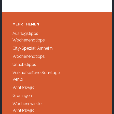
Footer
MEHR THEMEN
Ausflugstipps
Wochenendtipps
City-Spezial: Arnheim
Wochenendtipps
Urlaubstipps
Verkaufsoffene Sonntage
Venlo
Winterswijk
Groningen
Wochenmärkte
Winterswijk