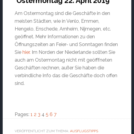
Ostermontag 22. April 2019
Am Ostermontag sind die Geschäfte in den
meisten Städten, wie in Venlo, Emmen,
Hengelo, Enschede, Arnheim, Nijmegen, etc.
geöffnet. Mehr Informationen zu den
Öffnungszeiten an Feier- und Sonntagen finden
Sie
hier.
Im Norden der Niederlande sollten Sie
auch am Ostermontag nicht mit geöfffneten
Geschäften rechnen, außer Sie haben die
verbindliche Info das die Geschäfte doch offen
sind.
Page
Page
Page
Page
Page
Page
Page
Pages:
1
2
3
4
5
6
7
VERÖFFENTLICHT ZUM THEMA:
AUSFLUGSTIPPS