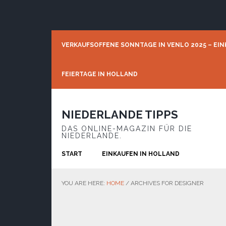
Skip
Skip
Skip
to
to
to
primary
main
footer
navigation
content
VERKAUFSOFFENE SONNTAGE IN VENLO 2025 – EIN
FEIERTAGE IN HOLLAND
NIEDERLANDE TIPPS
DAS ONLINE-MAGAZIN FÜR DIE
NIEDERLANDE.
START
EINKAUFEN IN HOLLAND
YOU ARE HERE:
HOME
/
ARCHIVES FOR DESIGNER