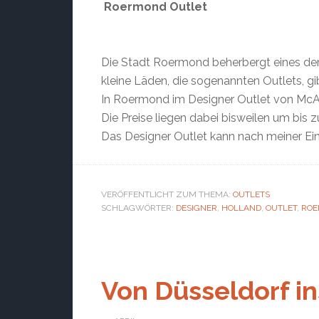
Roermond Outlet
Die Stadt Roermond beherbergt eines der g
kleine Läden, die sogenannten Outlets, g
In Roermond im Designer Outlet von McArt
Die Preise liegen dabei bisweilen um bis 
Das Designer Outlet kann nach meiner Ein
VERÖFFENTLICHT ZUM THEMA:
OUTLETS
SCHLAGWÖRTER:
DESIGNER
,
HOLLAND
,
OUTLET
,
RO
Von Düsseldorf i