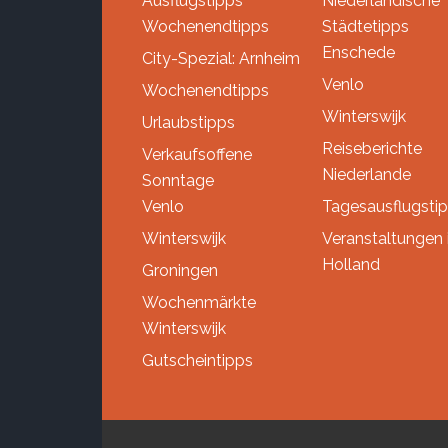
Ausflugstipps
Niederländische
Wochenendtipps
Städtetipps
Enschede
City-Spezial: Arnheim
Venlo
Wochenendtipps
Winterswijk
Urlaubstipps
Reiseberichte
Verkaufsoffene
Niederlande
Sonntage
Venlo
Tagesausflugsti
Winterswijk
Veranstaltungen 
Holland
Groningen
Wochenmärkte
Winterswijk
Gutscheintipps