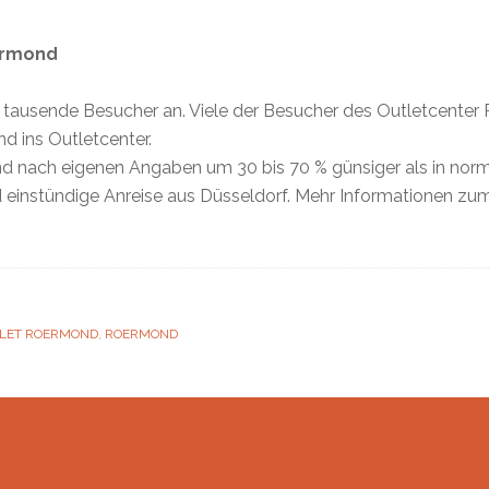
ermond
ch tausende Besucher an. Viele der Besucher des Outletcen
 ins Outletcenter.
d nach eigenen Angaben um 30 bis 70 % günsiger als in norma
rund einstündige Anreise aus Düsseldorf. Mehr Informationen z
LET ROERMOND
,
ROERMOND